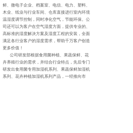
鲜、微电子企业、档案室、电信、电力、塑料、
木业、纸业与行业车间、仓库直接进行室内环境
温湿度调节控制，同时净化空气，节能环保。公
司还可以为客户在空气湿度方面，提供专业的、
高标准的湿度解决方案及湿度工程的安装，全面
满足各行业客户的湿度需求，帮助千万客户创造
更多价值！
公司研发部根据食用菌种植、果蔬保鲜、花
卉养殖行业的需求，并结合行业特点，先后专门
研发出食用菌专用加湿机系列、果蔬保鲜加湿机
系列、花卉种植加湿机系列产品，一经推向市
场，立刻得到各行业客户的认可和好评，在多元
化市场中细分市场，专业产品针对专业的行业，
在市场中确立了环科的独特品牌优势。
展望未来，环科团队坚持与时俱进，紧跟时
代的步伐，倡导以诚信为本，以人为本。我们将
伴随技术的发展、产业的融合、全球化的竞争迈
入新的发展时期。公司将持续稳定发展，形成发